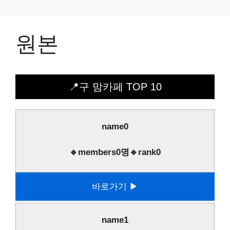
원본
📍구 맘카페 TOP 10
name0
🔹members0명🔹rank0
바로가기 ▶
name1