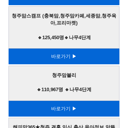
청주맘스캠프 (충북맘,청주맘카페,세종맘,청주육
아,프리마켓)
🔹125,450명🔹나무4단계
바로가기 ▶
청주맘블리
🔹110,967명 🔹나무4단계
바로가기 ▶
해피맘365★청주 결혼,임신,출산,육아정보,알뜰