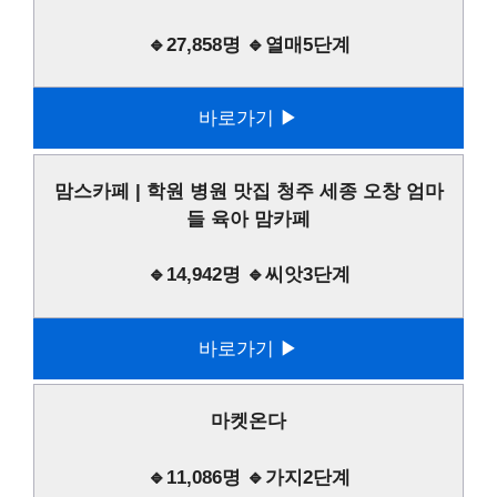
🔹27,858명 🔹열매5단계
바로가기 ▶
맘스카페 | 학원 병원 맛집 청주 세종 오창 엄마
들 육아 맘카페
🔹14,942명 🔹씨앗3단계
바로가기 ▶
마켓온다
🔹11,086명 🔹가지2단계