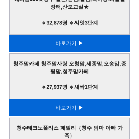
장터,산모교실★
🔹32,878명 🔹씨앗3단계
바로가기 ▶
청주맘카페 청주맘사랑 오창맘,세종맘,오송맘,증
평맘,청주맘카페
🔹27,937명 🔹새싹1단계
바로가기 ▶
청주테크노폴리스 패밀리｛청주 엄마 아빠 가
족｝