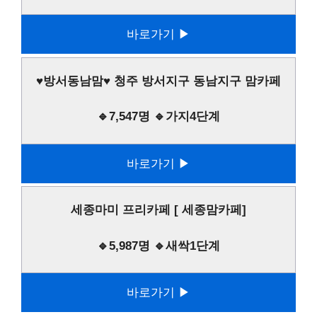
바로가기 ▶
♥방서동남맘♥ 청주 방서지구 동남지구 맘카페
🔹7,547명 🔹가지4단계
바로가기 ▶
세종마미 프리카페 [ 세종맘카페]
🔹5,987명 🔹새싹1단계
바로가기 ▶