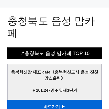
충청북도 음성 맘카
페
📍충청북도 음성 맘카페 TOP 10
충북혁신맘 대표 cafe《충북혁신도시 음성 진천
맘스홀릭》
🔹101,247명🔹잎새3단계
바로가기 ▶