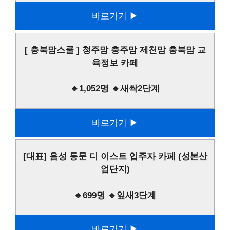
바로가기 ▶
[ 충북맘스쿨 ] 청주맘 충주맘 제천맘 충북맘 교
육정보 카페
🔹1,052명 🔹새싹2단계
바로가기 ▶
[대표] 음성 동문 디 이스트 입주자 카페 (성본산
업단지)
🔹699명 🔹잎새3단계
바로가기 ▶