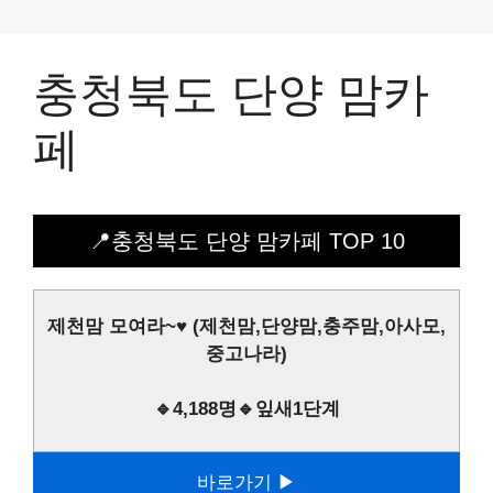
충청북도 단양 맘카
페
📍충청북도 단양 맘카페 TOP 10
제천맘 모여라~♥ (제천맘,단양맘,충주맘,아사모,
중고나라)
🔹4,188명🔹잎새1단계
바로가기 ▶