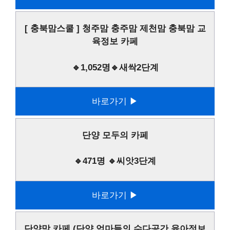
[ 충북맘스쿨 ] 청주맘 충주맘 제천맘 충북맘 교
육정보 카페
🔹1,052명🔹새싹2단계
바로가기 ▶
단양 모두의 카페
🔹471명 🔹씨앗3단계
바로가기 ▶
단양맘 카페 (단양 엄마들의 수다공간,육아정보