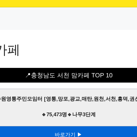
카페
📍충청남도 서천 맘카페 TOP 10
원영통주민모임터 [영통,망포,광교,매탄,원천,서천,흥덕,권
🔹75,473명🔹나무3단계
바로가기 ▶