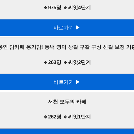
🔹975명 🔹씨앗4단계
바로가기 ▶
용인 맘카페 용기맘! 동백 영덕 상갈 구갈 구성 신갈 보정 기
🔹263명 🔹씨앗2단계
바로가기 ▶
서천 모두의 카페
🔹262명 🔹씨앗1단계