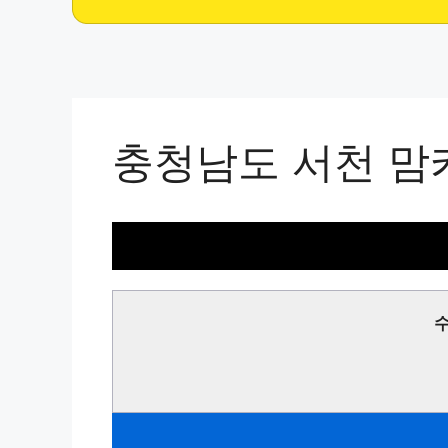
충청남도 서천 맘
수