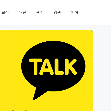
울산
대전
광주
강원
치아