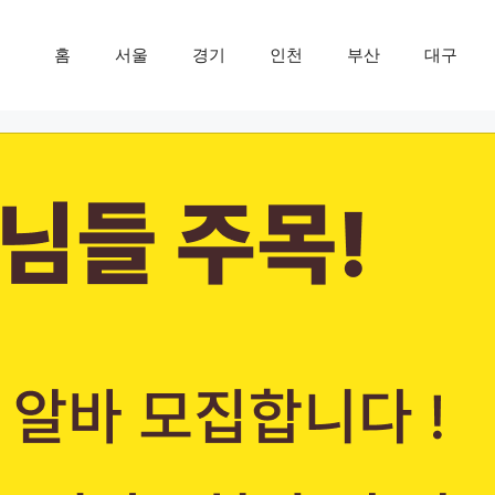
홈
서울
경기
인천
부산
대구