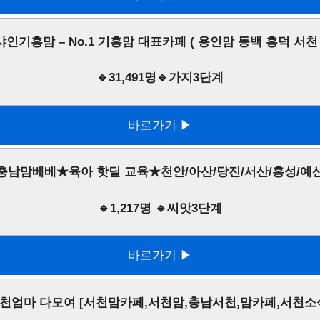
샤인기흥맘 – No.1 기흥맘 대표카페 ( 용인맘 동백 흥덕 서천 
🔹31,491명🔹가지3단계
바로가기 ▶
충남맘베베★육아 핫딜 교육★천안/아산/당진/서산/홍성/예
🔹1,217명 🔹씨앗3단계
바로가기 ▶
천엄마 다모여 [서천맘카페,서천맘,충남서천,맘카페,서천소