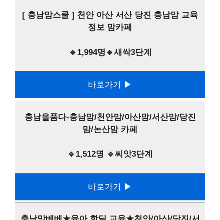
[ 충남맘스쿨 ] 천안 아산 서산 당진 충남맘 교육
정보 맘카페
🔹1,994명🔹새싹3단계
바로가기 ▶
충남을품다-충남맘/천안맘/아산맘/서산맘/당진
맘/논산맘 카페
🔹1,512명 🔹씨앗3단계
바로가기 ▶
충남맘베베★육아 핫딜 교육★천안/아산/당진/서