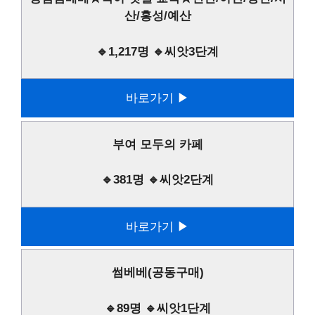
산/홍성/예산
🔹1,217명 🔹씨앗3단계
바로가기 ▶
부여 모두의 카페
🔹381명 🔹씨앗2단계
바로가기 ▶
썸베베(공동구매)
🔹89명 🔹씨앗1단계