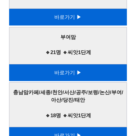
바로가기 ▶
부여맘
🔹21명 🔹씨앗1단계
바로가기 ▶
충남맘카페/세종/천안/서산/공주/보령/논산/부여/
아산/당진/태안
🔹18명 🔹씨앗1단계
바로가기 ▶