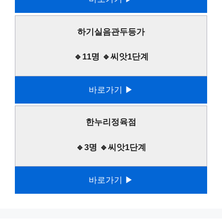
하기실음관두등가
🔹11명 🔹씨앗1단계
바로가기 ▶
한누리정육점
🔹3명 🔹씨앗1단계
바로가기 ▶