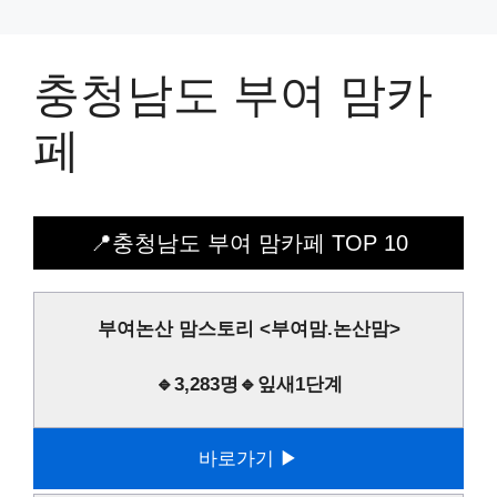
충청남도 부여 맘카
페
📍충청남도 부여 맘카페 TOP 10
부여논산 맘스토리 <부여맘.논산맘>
🔹3,283명🔹잎새1단계
바로가기 ▶