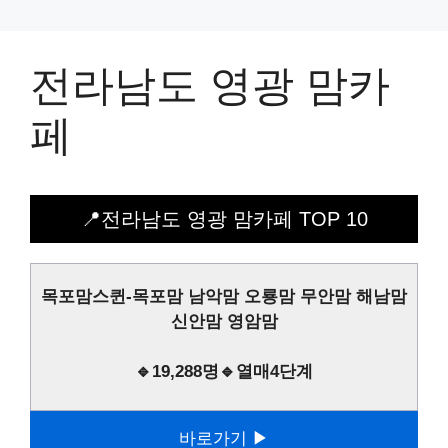
전라남도 영광 맘카
페
📍전라남도 영광 맘카페 TOP 10
목포맘스퀸-목포맘 남악맘 오룡맘 무안맘 해남맘
신안맘 영암맘
🔹19,288명🔹열매4단계
바로가기 ▶