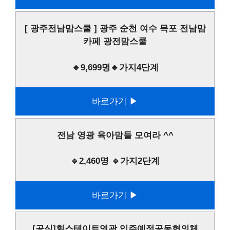
[ 광주전남맘스쿨 ] 광주 순천 여수 목포 전남맘
카페 광전맘스쿨
🔹9,699명🔹가지4단계
바로가기 ▶
전남 영광 육아맘들 모여라 ^^
🔹2,460명 🔹가지2단계
바로가기 ▶
[공식]힐스테이트영광 입주예정공동협의체