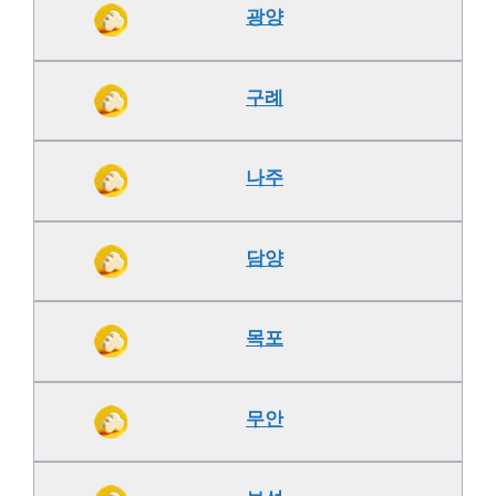
광양
구례
나주
담양
목포
무안