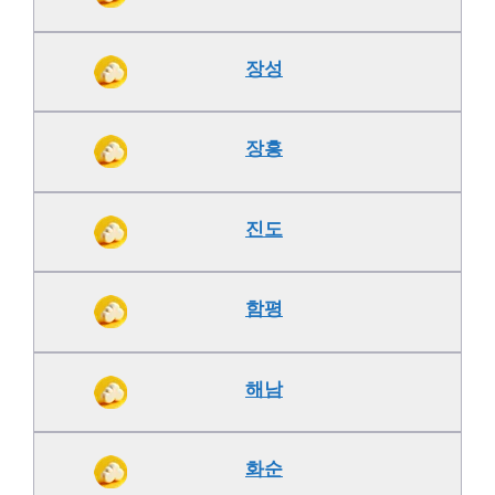
장성
장흥
진도
함평
해남
화순