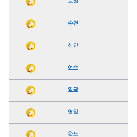
보성
순천
신안
여수
영광
영암
완도