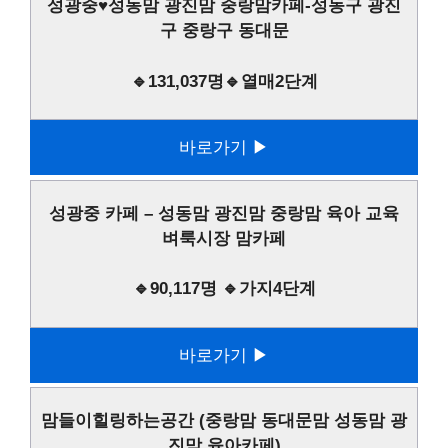
성광중♥성동맘 광진맘 중랑맘카페-성동구 광진
구 중랑구 동대문
🔹131,037명🔹열매2단계
바로가기 ▶
성광중 카페 – 성동맘 광진맘 중랑맘 육아 교육
벼룩시장 맘카페
🔹90,117명 🔹가지4단계
바로가기 ▶
맘들이힐링하는공간 (중랑맘 동대문맘 성동맘 광
진맘 육아카페)