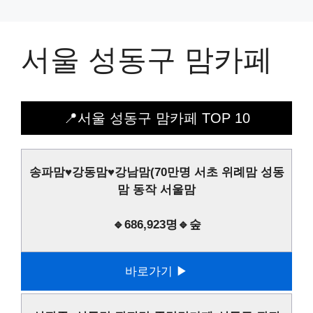
서울 성동구 맘카페
📍서울 성동구 맘카페 TOP 10
송파맘♥강동맘♥강남맘(70만명 서초 위례맘 성동
맘 동작 서울맘
🔹686,923명🔹숲
바로가기 ▶