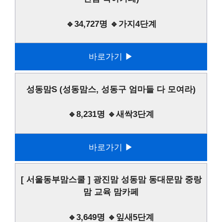
🔹34,727명 🔹가지4단계
바로가기 ▶
성동맘S (성동맘스, 성동구 엄마들 다 모여라)
🔹8,231명 🔹새싹3단계
바로가기 ▶
[ 서울동부맘스쿨 ] 광진맘 성동맘 동대문맘 중랑
맘 교육 맘카페
🔹3,649명 🔹잎새5단계