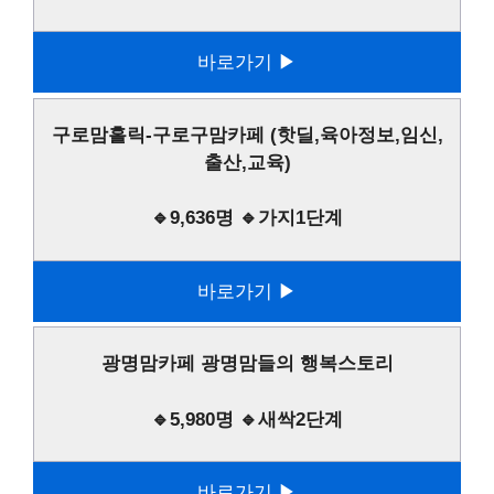
바로가기 ▶
구로맘홀릭-구로구맘카페 (핫딜,육아정보,임신,
출산,교육)
🔹9,636명 🔹가지1단계
바로가기 ▶
광명맘카페 광명맘들의 행복스토리
🔹5,980명 🔹새싹2단계
바로가기 ▶