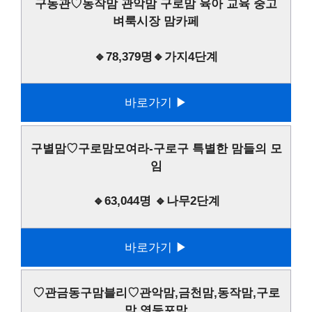
구동관♡동작맘 관악맘 구로맘 육아 교육 중고
벼룩시장 맘카페
🔹78,379명🔹가지4단계
바로가기 ▶
구별맘♡구로맘모여라-구로구 특별한 맘들의 모
임
🔹63,044명 🔹나무2단계
바로가기 ▶
♡관금동구맘블리♡관악맘,금천맘,동작맘,구로
맘,영등포맘