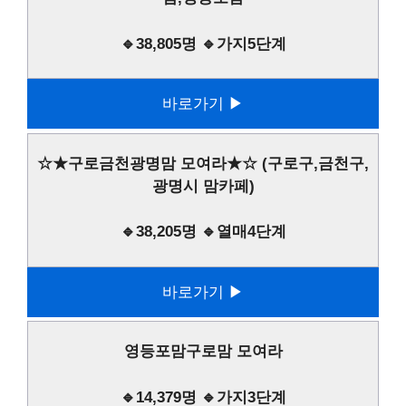
🔹38,805명 🔹가지5단계
바로가기 ▶
☆★구로금천광명맘 모여라★☆ (구로구,금천구,
광명시 맘카페)
🔹38,205명 🔹열매4단계
바로가기 ▶
영등포맘구로맘 모여라
🔹14,379명 🔹가지3단계