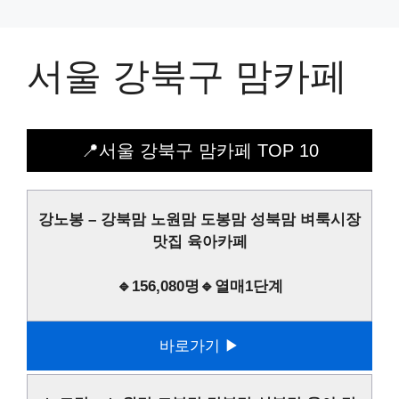
서울 강북구 맘카페
📍서울 강북구 맘카페 TOP 10
강노봉 – 강북맘 노원맘 도봉맘 성북맘 벼룩시장
맛집 육아카페
🔹156,080명🔹열매1단계
바로가기 ▶