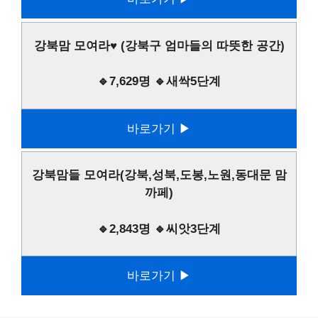
강북맘 모여라♥ (강북구 엄마들의 따뜻한 공간)
🔹7,629명 🔹새싹5단계
바로가기 ▶
강북맘들 모여라(강북,성북,도봉,노원,동대문 맘
까페)
🔹2,843명 🔹씨앗3단계
바로가기 ▶