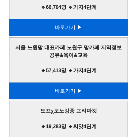
🔹66,704명 🔹가지4단계
바로가기 ▶
서울 노원맘 대표카페 노원구 맘카페 지역정보
공유&육아&교육
🔹57,413명 🔹가지4단계
바로가기 ▶
도프χ도노강중 프리마켓
🔹19,283명 🔹씨앗4단계