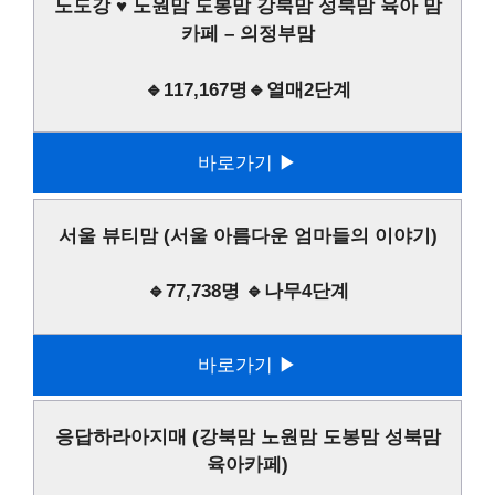
노도강 ♥ 노원맘 도봉맘 강북맘 성북맘 육아 맘
카페 – 의정부맘
🔹117,167명🔹열매2단계
바로가기 ▶
서울 뷰티맘 (서울 아름다운 엄마들의 이야기)
🔹77,738명 🔹나무4단계
바로가기 ▶
응답하라아지매 (강북맘 노원맘 도봉맘 성북맘
육아카페)