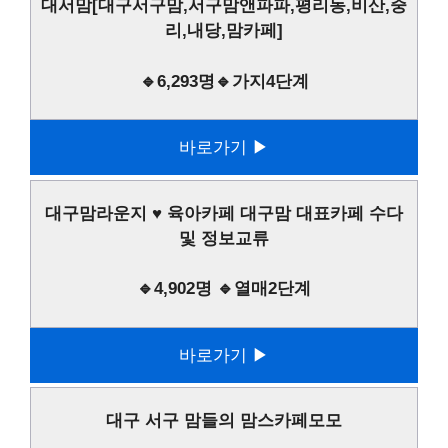
대서맘[대구서구맘,서구맘앤파파,평리동,비산,중
리,내당,맘카페]
🔹6,293명🔹가지4단계
바로가기 ▶
대구맘라운지 ♥ 육아카페 대구맘 대표카페 수다
및 정보교류
🔹4,902명 🔹열매2단계
바로가기 ▶
대구 서구 맘들의 맘스카페모모