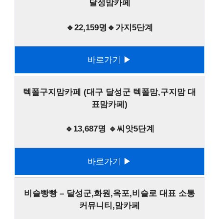
달성맘카페
🔹22,159명🔹가지5단계
바로가기 ▶
텍폴구지맘카페 (대구 달성군 텍폴맘,구지맘 대
표맘카페)
🔹13,687명 🔹씨앗5단계
바로가기 ▶
비슬빵빵 – 달성군,화원,옥포,비슬로 대표 소통
커뮤니티,맘카페