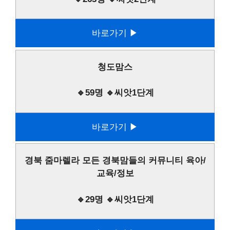
바로가기 ▶
청도맘스
🔹59명 🔹씨앗1단계
바로가기 ▶
경북 줌마렐라 모든 경북맘들의 커뮤니티 육아/
교육/정보
🔹29명 🔹씨앗1단계