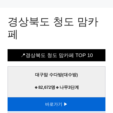
경상북도 청도 맘카
페
📍경상북도 청도 맘카페 TOP 10
대구맘 수다방(대수방)
🔹82,672명🔹나무3단계
바로가기 ▶