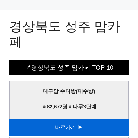
경상북도 성주 맘카
페
📍경상북도 성주 맘카페 TOP 10
대구맘 수다방(대수방)
🔹82,672명🔹나무3단계
바로가기 ▶