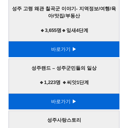
성주 고령 왜관 칠곡군 이야기- 지역정보/여행/육
아/맛집/부동산
🔹3,655명🔹잎새4단계
바로가기 ▶
성주랜드 – 성주군민들의 일상
🔹1,223명 🔹씨앗1단계
바로가기 ▶
성주사랑스토리