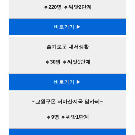
🔹220명 🔹씨앗2단계
바로가기 ▶
슬기로운 내서생활
🔹30명 🔹씨앗1단계
바로가기 ▶
~교원구몬 서마산지국 맘카페~
🔹9명 🔹씨앗1단계