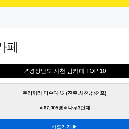
카페
📍경상남도 사천 맘카페 TOP 10
우리끼리 미수다 ♡ (진주.사천.삼천포)
🔹87,005명🔹나무3단계
바로가기 ▶