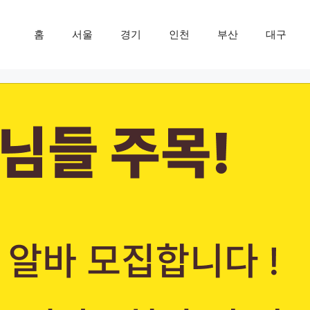
홈
서울
경기
인천
부산
대구