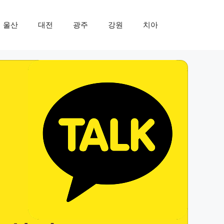
울산
대전
광주
강원
치아