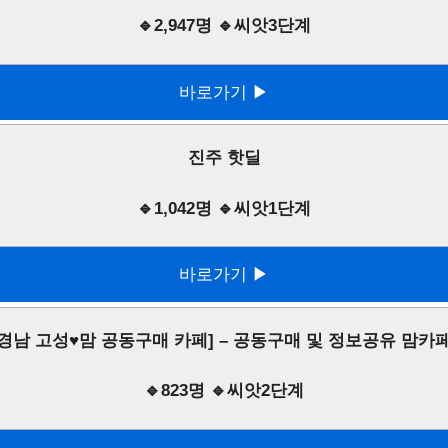
🔹2,947명 🔹씨앗3단계
바로가기 ▶
진주 핫딜
🔹1,042명 🔹씨앗1단계
바로가기 ▶
[경남 고성♥맘 공동구매 카페] – 공동구매 및 정보공유 맘카페
🔹823명 🔹씨앗2단계