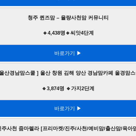
청주 퀸즈맘 – 율량사천맘 커뮤니티
🔹4,438명🔹씨앗4단계
바로가기 ▶
 울산경남맘스쿨 ] 울산 창원 김해 양산 경남맘카페 울경맘
🔹3,874명 🔹가지2단계
바로가기 ▶
진주사천 줌마렐라 [프리마켓/진주/사천/예비맘/출산맘/육아맘