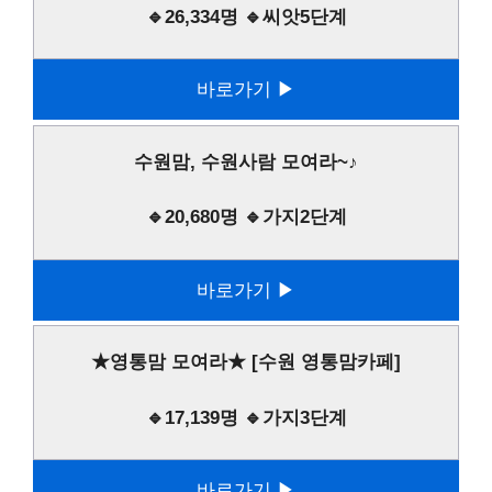
🔹26,334명 🔹씨앗5단계
바로가기 ▶
수원맘, 수원사람 모여라~♪
🔹20,680명 🔹가지2단계
바로가기 ▶
★영통맘 모여라★ [수원 영통맘카페]
🔹17,139명 🔹가지3단계
바로가기 ▶