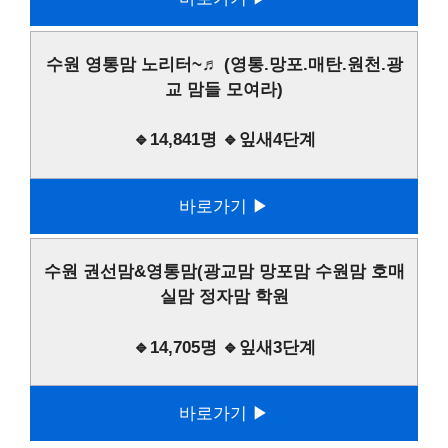
수원 영통맘 노리터~♬ (영통.망포.매탄.원천.광
교 맘들 모여라)
🔹14,841명 🔹잎새4단계
바로가기 ▶
수원 권선맘&영통맘(광교맘 망포맘 수원맘 호매
실맘 정자맘 학원
🔹14,705명 🔹잎새3단계
바로가기 ▶