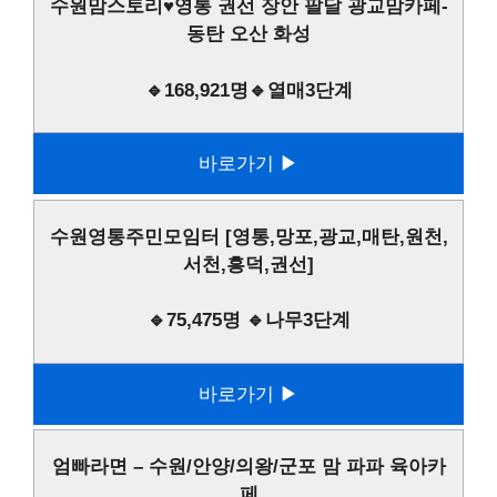
수원맘스토리♥영통 권선 장안 팔달 광교맘카페-
동탄 오산 화성
🔹168,921명🔹열매3단계
바로가기 ▶
수원영통주민모임터 [영통,망포,광교,매탄,원천,
서천,흥덕,권선]
🔹75,475명 🔹나무3단계
바로가기 ▶
엄빠라면 – 수원/안양/의왕/군포 맘 파파 육아카
페