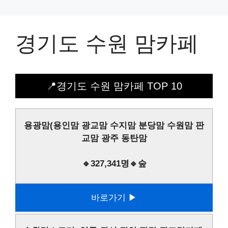
경기도 수원 맘카페
📍경기도 수원 맘카페 TOP 10
용광맘(용인맘 광교맘 수지맘 분당맘 수원맘 판
교맘 광주 동탄맘
🔹327,341명🔹숲
바로가기 ▶