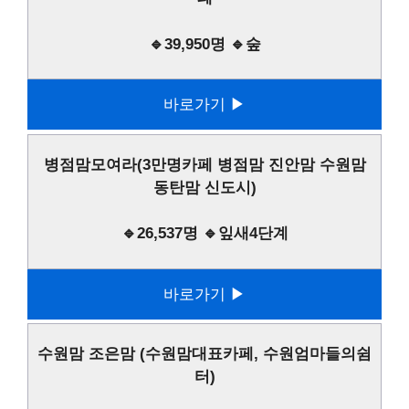
🔹39,950명 🔹숲
바로가기 ▶
병점맘모여라(3만명카페 병점맘 진안맘 수원맘
동탄맘 신도시)
🔹26,537명 🔹잎새4단계
바로가기 ▶
수원맘 조은맘 (수원맘대표카페, 수원엄마들의쉼
터)